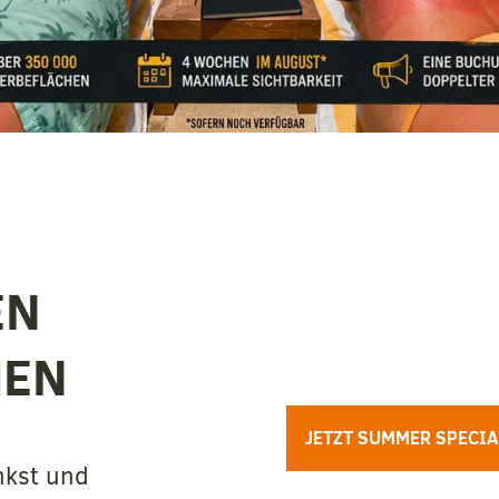
EN
MEN
JETZT SUMMER SPECI
nkst und